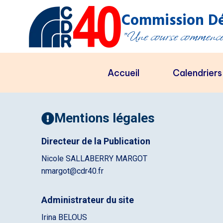
Aller
Commission Dé
au
"Une course commence 
contenu
Accueil
Calendriers
Mentions légales
Directeur de la Publication
Nicole SALLABERRY MARGOT
nmargot@cdr40.fr
Administrateur du site
Irina BELOUS