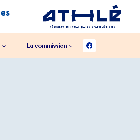
es
s
La commission